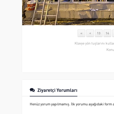
«
<
13
14
Klavye yön tuşlarını kull
Konu
Ziyaretçi Yorumları
Henüz yorum yapılmamış. İlk yorumu aşağıdaki form ara