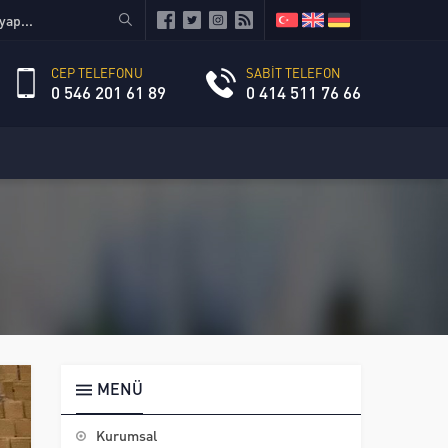
CEP TELEFONU
SABİT TELEFON
0 546 201 61 89
0 414 511 76 66
MENÜ
Kurumsal