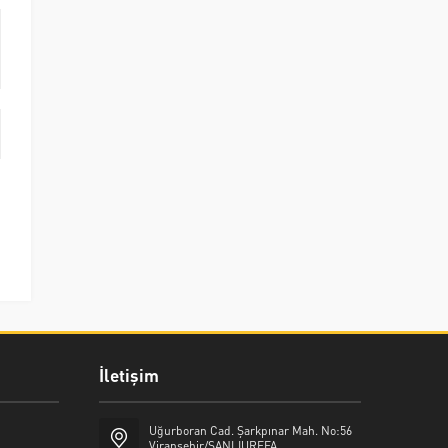
İletişim
Uğurboran Cad. Şarkpınar Mah. No:56
Viranşehir/ŞANLIURFFA