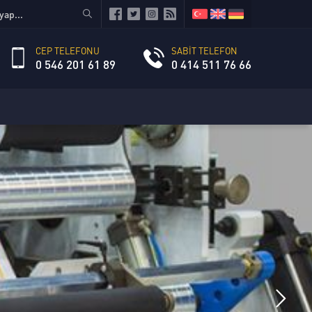
CEP TELEFONU
SABİT TELEFON
0 546 201 61 89
0 414 511 76 66