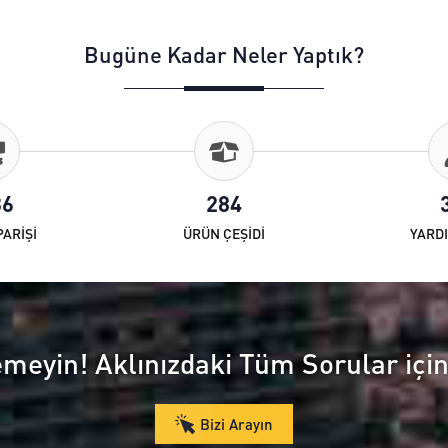
Bugüne Kadar Neler Yaptık?
36
284
PARİŞİ
ÜRÜN ÇEŞİDİ
YARDI
emeyin! Aklınızdaki Tüm Sorular içi
Bizi Arayın