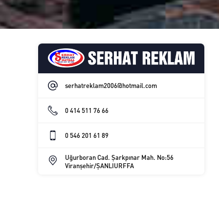
serhatreklam2006@hotmail.com
0 414 511 76 66
0 546 201 61 89
Uğurboran Cad. Şarkpınar Mah. No:56
Viranşehir/ŞANLIURFFA