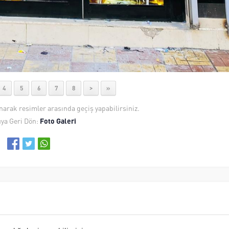
4
5
6
7
8
>
»
anarak resimler arasında geçiş yapabilirsiniz.
ya Geri Dön:
Foto Galeri