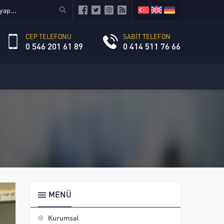
CEP TELEFONU
SABİT TELEFON
0 546 201 61 89
0 414 511 76 66
MENÜ
Kurumsal