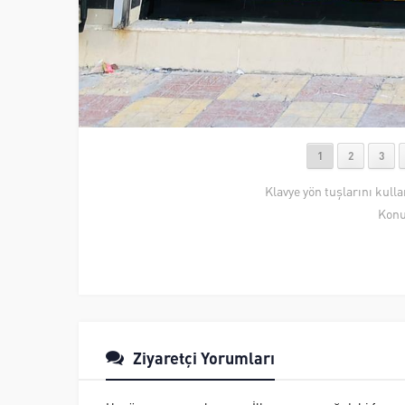
1
2
3
Klavye yön tuşlarını kull
Konu
Ziyaretçi Yorumları