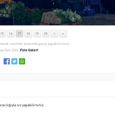
15
16
17
18
19
20
>
»
anarak resimler arasında geçiş yapabilirsiniz.
ya Geri Dön:
Foto Galeri
cılığıyla siz yapabilirsiniz.