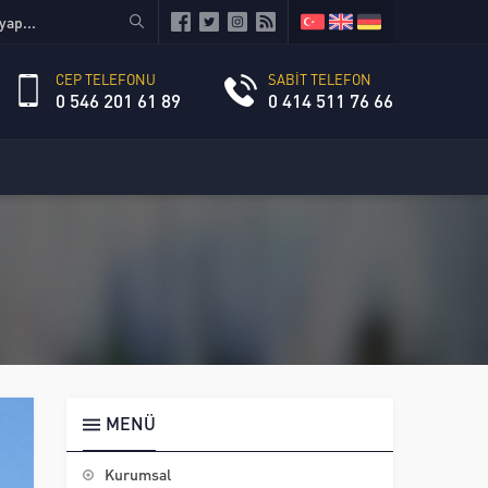
CEP TELEFONU
SABİT TELEFON
0 546 201 61 89
0 414 511 76 66
MENÜ
Kurumsal