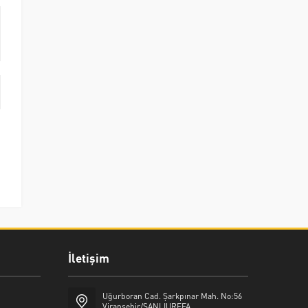
İletişim
Uğurboran Cad. Şarkpınar Mah. No:56
Viranşehir/ŞANLIURFFA