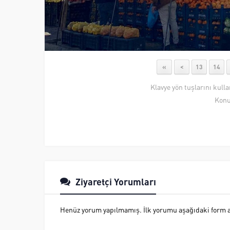
«
<
13
14
Klavye yön tuşlarını kull
Konu
Ziyaretçi Yorumları
Henüz yorum yapılmamış. İlk yorumu aşağıdaki form ara