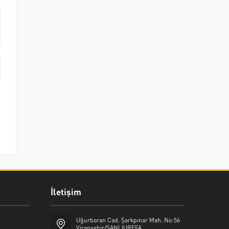
İletişim
Uğurboran Cad. Şarkpınar Mah. No:56
Viranşehir/ŞANLIURFFA