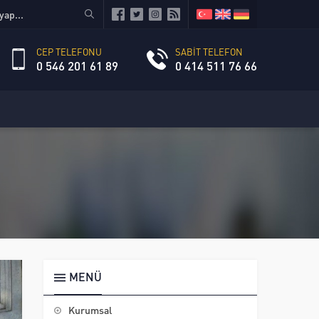
CEP TELEFONU
SABİT TELEFON
0 546 201 61 89
0 414 511 76 66
MENÜ
Kurumsal