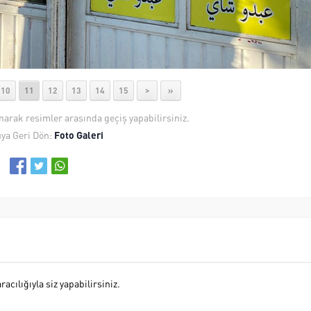
10
11
12
13
14
15
>
»
anarak resimler arasında geçiş yapabilirsiniz.
ya Geri Dön:
Foto Galeri
cılığıyla siz yapabilirsiniz.