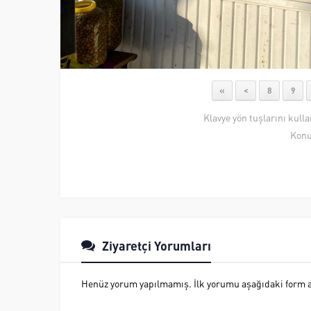
«
<
8
9
Klavye yön tuşlarını kull
Konu
Ziyaretçi Yorumları
Henüz yorum yapılmamış. İlk yorumu aşağıdaki form ara