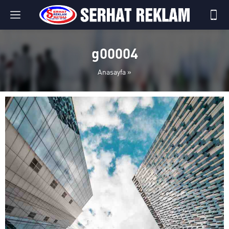
g00004
Anasayfa
»